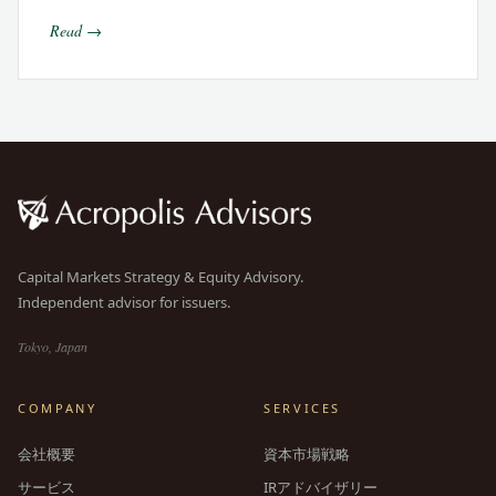
Read →
Capital Markets Strategy & Equity Advisory.
Independent advisor for issuers.
Tokyo, Japan
COMPANY
SERVICES
会社概要
資本市場戦略
サービス
IRアドバイザリー