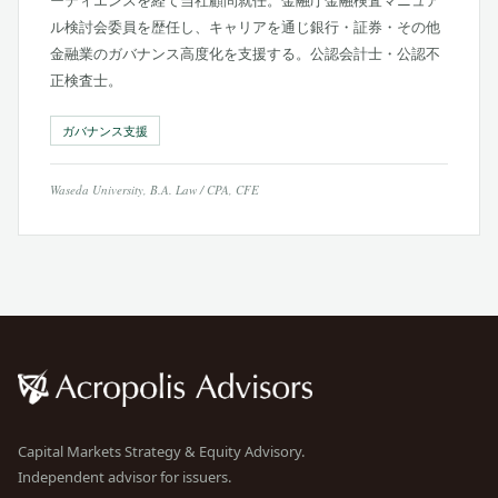
ーティエンスを経て当社顧問就任。金融庁金融検査マニュア
ル検討会委員を歴任し、キャリアを通じ銀行・証券・その他
金融業のガバナンス高度化を支援する。公認会計士・公認不
正検査士。
ガバナンス支援
Waseda University, B.A. Law / CPA, CFE
Capital Markets Strategy & Equity Advisory.
Independent advisor for issuers.