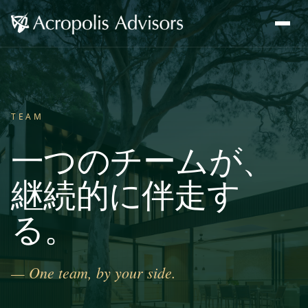
TEAM
一つのチームが、
継続的に伴走す
る。
— One team, by your side.