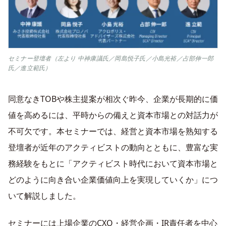
セミナー登壇者（左より 中神康議氏／岡島悦子氏／小島光裕／占部伸一郎
氏／進立範氏）
同意なきTOBや株主提案が相次ぐ昨今、企業が長期的に価
値を高めるには、平時からの備えと資本市場との対話力が
不可欠です。本セミナーでは、経営と資本市場を熟知する
登壇者が近年のアクティビストの動向とともに、豊富な実
務経験をもとに「アクティビスト時代において資本市場と
どのように向き合い企業価値向上を実現していくか」につ
いて解説しました。
セミナーには上場企業のCXO・経営企画・IR責任者を中心