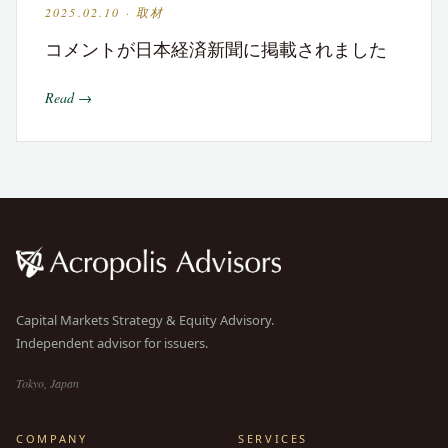
2025.02.10 · 取材
コメントが日本経済新聞に掲載されました
Read →
Capital Markets Strategy & Equity Advisory.
Independent advisor for issuers.
Tokyo, Japan
COMPANY
SERVICES